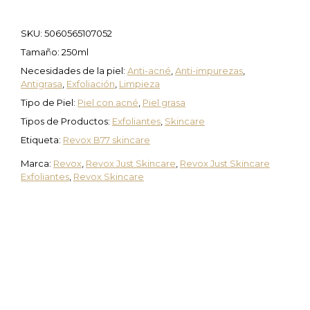
SKU:
5060565107052
Tamaño: 250ml
Necesidades de la piel:
Anti-acné
,
Anti-impurezas
,
Antigrasa
,
Exfoliación
,
Limpieza
Tipo de Piel:
Piel con acné
,
Piel grasa
Tipos de Productos:
Exfoliantes
,
Skincare
Etiqueta:
Revox B77 skincare
Marca:
Revox
,
Revox Just Skincare
,
Revox Just Skincare
Exfoliantes
,
Revox Skincare