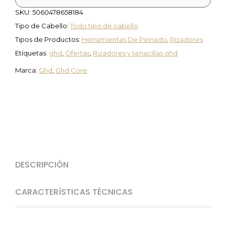
SKU:
5060478658184
Tipo de Cabello:
Todo tipo de cabello
Tipos de Productos:
Herramientas De Peinado
,
Rizadores
Etiquetas:
ghd
,
Ofertas
,
Rizadores y tenacillas ghd
Marca:
Ghd
,
Ghd Core
DESCRIPCIÓN
CARACTERÍSTICAS TÉCNICAS