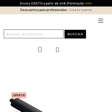
Ir
Envíos GRATIS a partir de 40€ (Península)
+info
al
Descuentos para profesionales ·
Crea tu cuenta
contenido
Alt
nav
Buscar
BUSCAR
por:
¡OFERTA!