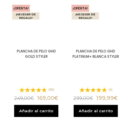
¡OFERTA!
¡OFERTA!
¡NECESER DE
¡NECESER DE
REGALO!
REGALO!
PLANCHA DE PELO GHD
PLANCHA DE PELO GHD
GOLD STYLER
PLATINUM+ BLANCA STYLER
(80)
(6)
169,00
€
199,99
€
249,00
€
299,00
€
Añadir al carrito
Añadir al carrito