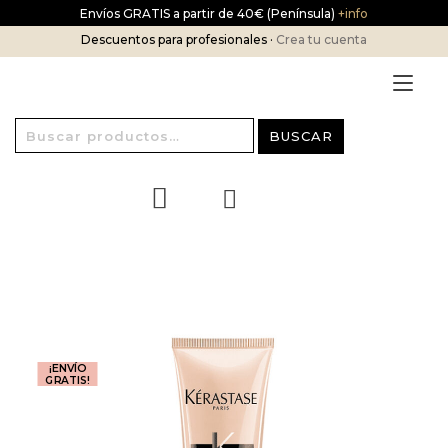
Ir
Envíos GRATIS a partir de 40€ (Península)
+info
al
Descuentos para profesionales ·
Crea tu cuenta
contenido
Alt
nav
Buscar
BUSCAR
por:
¡ENVÍO
GRATIS!