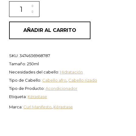
Acondicionador hidratante de rizos Fondant Hydratat
AÑADIR AL CARRITO
SKU:
3474636968787
Tamaño: 250ml
Necesidades del cabello:
Hidratación
Tipo de Cabello:
Cabello afro
,
Cabello rizado
Tipo de Producto:
Acondicionador
Etiqueta:
Kérastase
Marca:
Curl Manifesto
,
Kérastase