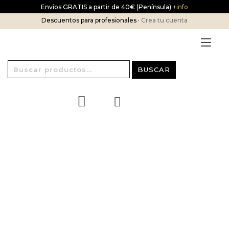
Ir
Envíos GRATIS a partir de 40€ (Península)
+info
al
Descuentos para profesionales ·
Crea tu cuenta
contenido
Alt
nav
Buscar
BUSCAR
por: