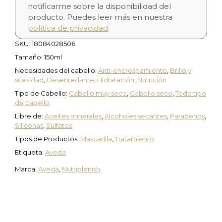
notificarme sobre la disponibilidad del
producto. Puedes leer más en nuestra
política de privacidad
.
SKU:
18084028506
Tamaño: 150ml
Necesidades del cabello:
Anti-encrespamiento
,
Brillo y
suavidad
,
Desenredante
,
Hidratación
,
Nutrición
Tipo de Cabello:
Cabello muy seco
,
Cabello seco
,
Todo tipo
de cabello
Libre de:
Aceites minerales
,
Alcoholes secantes
,
Parabenos
,
Siliconas
,
Sulfatos
Tipos de Productos:
Mascarilla
,
Tratamiento
Etiqueta:
Aveda
Marca:
Aveda
,
Nutriplenish