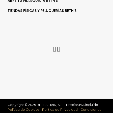
ABRE TU FRANQUICIA BETH’S
TIENDAS FÍSICAS Y PELUQUERÍAS BETH’S
Copyright © 2025 BETHS HAIR, S.L. - Precios IVA incluido -
Política de Cookies
-
Política de Privacidad
-
Condiciones