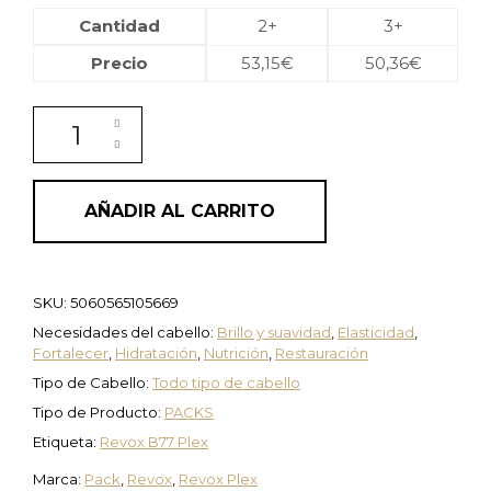
Cantidad
2+
3+
Precio
53,15
€
50,36
€
Pack Sistema de reconstrucción del cabello para casa
AÑADIR AL CARRITO
SKU:
5060565105669
Necesidades del cabello:
Brillo y suavidad
,
Elasticidad
,
Fortalecer
,
Hidratación
,
Nutrición
,
Restauración
Tipo de Cabello:
Todo tipo de cabello
Tipo de Producto:
PACKS
Etiqueta:
Revox B77 Plex
Marca:
Pack
,
Revox
,
Revox Plex