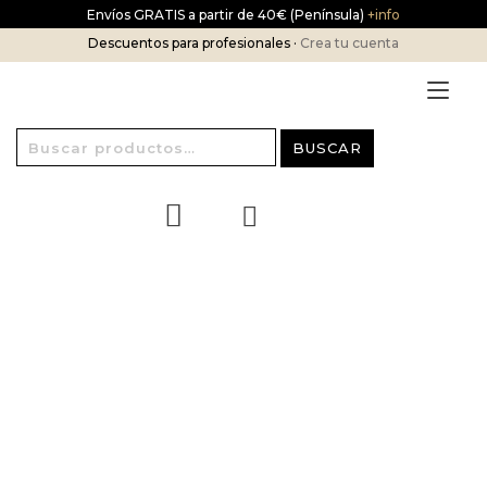
Ir
Envíos GRATIS a partir de 40€ (Península)
+info
al
Descuentos para profesionales ·
Crea tu cuenta
contenido
Alt
nav
Buscar
BUSCAR
por: