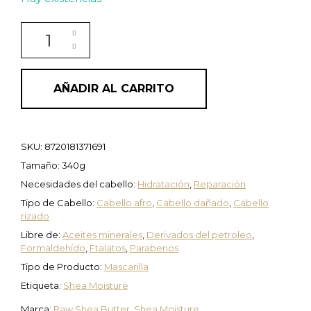
Mascarilla Deep Treatment Masque Raw Shea Butter S
AÑADIR AL CARRITO
SKU:
8720181371691
Tamaño: 340g
Necesidades del cabello:
Hidratación
,
Reparación
Tipo de Cabello:
Cabello afro
,
Cabello dañado
,
Cabello
rizado
Libre de:
Aceites minerales
,
Derivados del petroleo
,
Formaldehído
,
Ftalatos
,
Parabenos
Tipo de Producto:
Mascarilla
Etiqueta:
Shea Moisture
Marca:
Raw Shea Butter
,
Shea Moisture