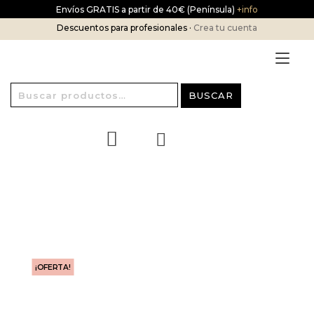
Ir
Envíos GRATIS a partir de 40€ (Península)
+info
al
Descuentos para profesionales ·
Crea tu cuenta
contenido
Alt
nav
Buscar
BUSCAR
por:
¡OFERTA!