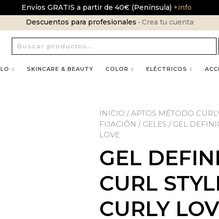
Envíos GRATIS a partir de 40€ (Península)
+info
Descuentos para profesionales ·
Crea tu cuenta
Buscar
por:
LLO
SKINCARE & BEAUTY
COLOR
ELÉCTRICOS
ACC
INICIO
/
APTOS MÉTODO CURL
FIJACIÓN
/
GELES
/ GEL DEFIN
LOVE
GEL DEFIN
CURL STYL
CURLY LO