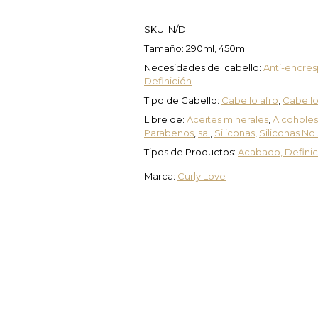
SKU:
N/D
Tamaño: 290ml, 450ml
Necesidades del cabello:
Anti-encre
Definición
Tipo de Cabello:
Cabello afro
,
Cabell
Libre de:
Aceites minerales
,
Alcoholes
Parabenos
,
sal
,
Siliconas
,
Siliconas No
Tipos de Productos:
Acabado, Definici
Marca:
Curly Love