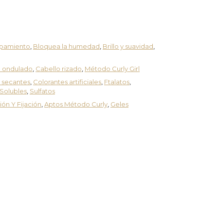
spamiento
,
Bloquea la humedad
,
Brillo y suavidad
,
o ondulado
,
Cabello rizado
,
Método Curly Girl
 secantes
,
Colorantes artificiales
,
Ftalatos
,
 Solubles
,
Sulfatos
ón Y Fijación
,
Aptos Método Curly
,
Geles