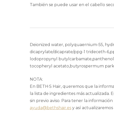
También se puede usar en el cabello seco
Deionized water, polyquaernium-55, hyd
dicaprylate/dicaprate/ppg-1 trideceth-6,p
lodopropynyl butylcarbamate,panthenol(pr
tocopheryl acetato,butyrospermum parki
NOTA:
En BETH·S Hair, queremos que la informac
la lista de ingredientes más actualizada
sin previo aviso. Para tener la informació
ayuda@bethshair.es
y así actualizaremos 