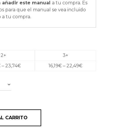
a añadir este manual
a tu compra. Es
os para que el manual se vea incluido
o a tu compra.
2+
3+
€
–
23,74
€
16,19
€
–
22,49
€
ng Gel de Curly Love cantidad
AL CARRITO