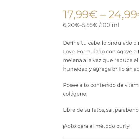
17,99
€
–
24,99
6,20
€
–
5,55
€
/
100 ml
Define tu cabello ondulado o r
Love. Formulado con Agave e Hi
melena a la vez que reduce el 
humedad y agrega brillo sin a
Posee alto contenido de vitami
colágeno.
Libre de sulfatos, sal, parabenos
¡Apto para el método curly!