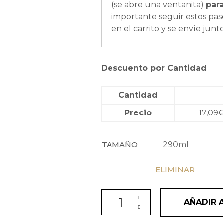
(se abre una ventanita)
par
importante seguir estos pas
en el carrito y se envíe junt
Descuento por Cantidad
Cantidad
Precio
17,09
TAMAÑO
ELIMINAR
Gel definición rizos Curl Styli
AÑADIR 