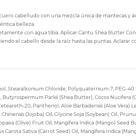
l cuero cabelludo con una mezcla única de mantecas y a
éntica belleza.
tamente con agua tibia. Aplicar Cantu Shea Butter Con
do el cabello desde la raíz hasta las puntas. Aclarar co
ohol, Stearalkonium Chloride, Polyquaternium-7, PEG-40
, Butyrospermum Parkii (Shea Butter), Cocos Nucifera (
teareth-20, Panthenol, Aloe Barbadensis (Aloe Vera) Le
Chinensis (Jojoba) Oil, Glycine Soja (Soybean) Oil, Pru
opaea (Olive) Fruit Oil, Mangifera Indica (Mango) Seed Bu
Carota Sativa (Carrot Seed) Oil, Mangifera Indica (Mango)