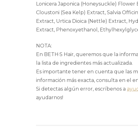
Lonicera Japonica (Honeysuckle) Flower Ext
Cloustoni (Sea Kelp) Extract, Salvia Offici
Extract, Urtica Dioica (Nettle) Extract, H
Extract, Phenoxyethanol, Ethylhexylglyce
NOTA:
En BETH·S Hair, queremos que la informac
la lista de ingredientes más actualizada.
Es importante tener en cuenta que las ma
información más exacta, consulta en el e
Si detectas algún error, escríbenos a
ayu
ayudarnos!