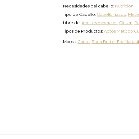
Necesidades del cabello:
Nutrición
Tipo de Cabello:
Cabello rizado
,
Métod
Libre de:
Aceites minerales
,
Gluten
,
P
Tipos de Productos:
Aptos Método Cu
Marca:
Cantu
,
Shea Butter For Natural