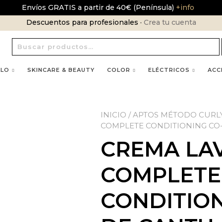
Envíos GRATIS a partir de 40€ (Península)
+info
Descuentos para profesionales ·
Crea tu cuenta
Buscar
por:
LLO
SKINCARE & BEAUTY
COLOR
ELÉCTRICOS
ACC
INICIO
/
APTOS MÉTODO CURL
COMPLETE CONDITIONING CO
CREMA LA
COMPLETE
CONDITIO