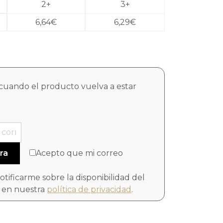
2+
3+
6,64
€
6,29
€
cuando el producto vuelva a estar
Acepto que mi correo
notificarme sobre la disponibilidad del
 en nuestra
política de privacidad
.