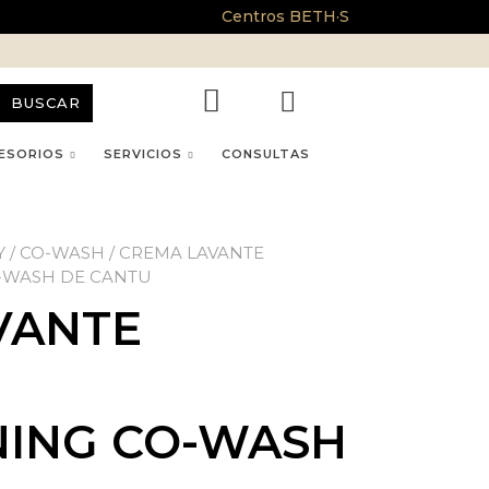
Centros BETH·S
BUSCAR
ESORIOS
SERVICIOS
CONSULTAS
Y
/
CO-WASH
/ CREMA LAVANTE
-WASH DE CANTU
VANTE
NING CO-WASH