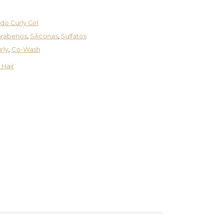
o Curly Girl
arabenos
,
Siliconas
,
Sulfatos
rly
,
Co-Wash
 Hair