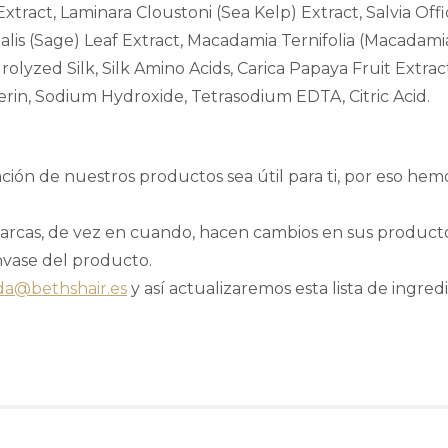
ract, Laminara Cloustoni (Sea Kelp) Extract, Salvia Offic
nalis (Sage) Leaf Extract, Macadamia Ternifolia (Macadamia
ydrolyzed Silk, Silk Amino Acids, Carica Papaya Fruit Extr
rin, Sodium Hydroxide, Tetrasodium EDTA, Citric Acid.
ión de nuestros productos sea útil para ti, por eso hem
rcas, de vez en cuando, hacen cambios en sus productos 
nvase del producto.
da@bethshair.es
y así actualizaremos esta lista de ingredi