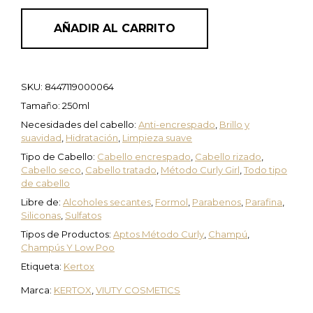
AÑADIR AL CARRITO
SKU:
8447119000064
Tamaño: 250ml
Necesidades del cabello:
Anti-encrespado
,
Brillo y
suavidad
,
Hidratación
,
Limpieza suave
Tipo de Cabello:
Cabello encrespado
,
Cabello rizado
,
Cabello seco
,
Cabello tratado
,
Método Curly Girl
,
Todo tipo
de cabello
Libre de:
Alcoholes secantes
,
Formol
,
Parabenos
,
Parafina
,
Siliconas
,
Sulfatos
Tipos de Productos:
Aptos Método Curly
,
Champú
,
Champús Y Low Poo
Etiqueta:
Kertox
Marca:
KERTOX
,
VIUTY COSMETICS