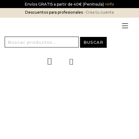
Ir
Envíos GRATIS a partir de 40€ (Península)
+info
al
Descuentos para profesionales ·
Crea tu cuenta
contenido
Alt
nav
Buscar
BUSCAR
por:
¡OFERTA!