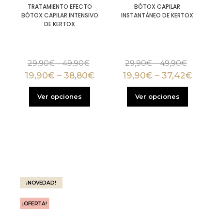
TRATAMIENTO EFECTO
BÓTOX CAPILAR
BÓTOX CAPILAR INTENSIVO
INSTANTÁNEO DE KERTOX
DE KERTOX
29,90
€
–
49,90
€
29,90
€
–
49,90
€
19,90
€
–
38,80
€
19,90
€
–
37,42
€
Ver opciones
Ver opciones
¡NOVEDAD!
¡OFERTA!