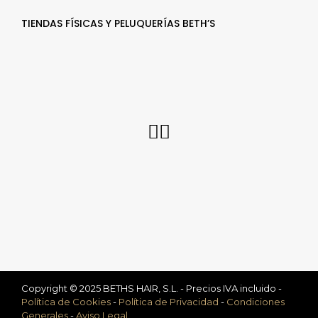
TIENDAS FÍSICAS Y PELUQUERÍAS BETH’S
Copyright © 2025 BETHS HAIR, S.L. - Precios IVA incluido -
Política de Cookies
-
Política de Privacidad
-
Condiciones
Generales
-
Aviso Legal