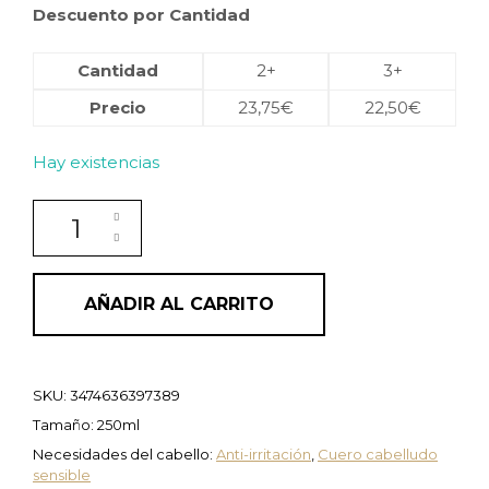
Descuento por Cantidad
Cantidad
2+
3+
Precio
23,75
€
22,50
€
Hay existencias
Champú calmante BAIN VITAL DERMO-CALM SPÉCIFI
AÑADIR AL CARRITO
SKU:
3474636397389
Tamaño: 250ml
Necesidades del cabello:
Anti-irritación
,
Cuero cabelludo
sensible