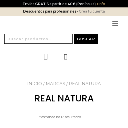
Ir
Envíos GRATIS a partir de 40€ (Península)
+info
al
Descuentos para profesionales ·
Crea tu cuenta
contenido
Alt
nav
Buscar
BUSCAR
por:
INICIO
/ MARCAS / REAL NATURA
REAL NATURA
Mostrando los 17 resultados