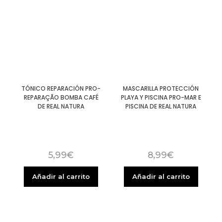
TÓNICO REPARACIÓN PRO-
MASCARILLA PROTECCIÓN
REPARAÇÃO BOMBA CAFÉ
PLAYA Y PISCINA PRO-MAR E
DE REAL NATURA
PISCINA DE REAL NATURA
5,99
€
8,99
€
Añadir al carrito
Añadir al carrito