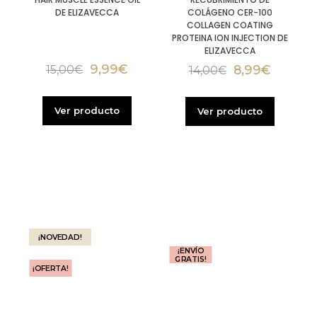
DE ELIZAVECCA
COLÁGENO CER-100
COLLAGEN COATING
PROTEINA ION INJECTION DE
ELIZAVECCA
9,99
€
8,99
€
15,00
€
14,00
€
Ver producto
Ver producto
¡NOVEDAD!
¡ENVÍO
GRATIS!
¡OFERTA!