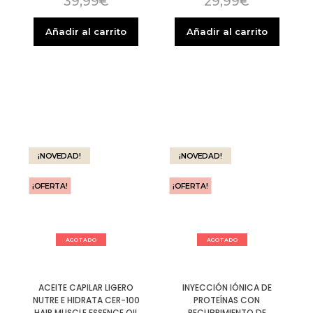
39,99
€
29,99
€
Añadir al carrito
Añadir al carrito
¡NOVEDAD!
¡NOVEDAD!
¡OFERTA!
¡OFERTA!
AGOTADO
AGOTADO
ACEITE CAPILAR LIGERO
INYECCIÓN IÓNICA DE
NUTRE E HIDRATA CER-100
PROTEÍNAS CON
HAIR MUSCLE ESSENCE OIL
RECUBRIMIENTO DE