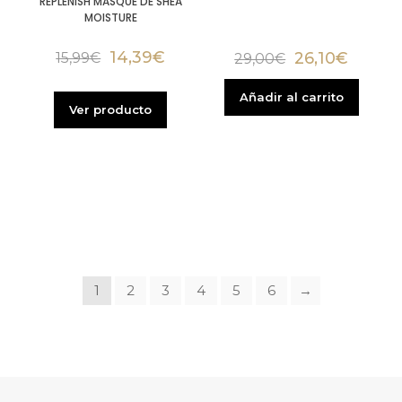
REPLENISH MASQUE DE SHEA
MOISTURE
14,39
€
26,10
€
15,99
€
29,00
€
Añadir al carrito
Ver producto
1
2
3
4
5
6
→