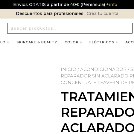
Envíos GRATIS a partir de 40€ (Península)
+info
Descuentos para profesionales ·
Crea tu cuenta
Buscar
por:
LLO
SKINCARE & BEAUTY
COLOR
ELÉCTRICOS
ACC
INICIO
/
ACONDICIONADOR
/
S
REPARADOR SIN ACLARADO P
CONCENTRATE LEAVE-IN DE 
TRATAMIE
REPARADO
ACLARADO