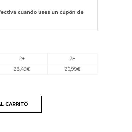
fectiva cuando uses un cupón de
2+
3+
28,49
€
26,99
€
clarado protector térmico ACIDIC BONDING CONCENTRA
AL CARRITO