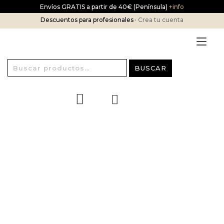
Ir
Envíos GRATIS a partir de 40€ (Península)
+info
al
Descuentos para profesionales ·
Crea tu cuenta
contenido
Alt
nav
Buscar
BUSCAR
por:
¡OFERTA!