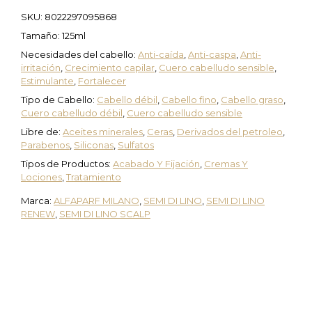
SKU:
8022297095868
Tamaño: 125ml
Necesidades del cabello:
Anti-caída
,
Anti-caspa
,
Anti-
irritación
,
Crecimiento capilar
,
Cuero cabelludo sensible
,
Estimulante
,
Fortalecer
Tipo de Cabello:
Cabello débil
,
Cabello fino
,
Cabello graso
,
Cuero cabelludo débil
,
Cuero cabelludo sensible
Libre de:
Aceites minerales
,
Ceras
,
Derivados del petroleo
,
Parabenos
,
Siliconas
,
Sulfatos
Tipos de Productos:
Acabado Y Fijación
,
Cremas Y
Lociones
,
Tratamiento
Marca:
ALFAPARF MILANO
,
SEMI DI LINO
,
SEMI DI LINO
RENEW
,
SEMI DI LINO SCALP