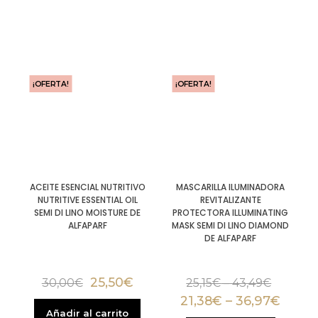
¡OFERTA!
¡OFERTA!
ACEITE ESENCIAL NUTRITIVO
MASCARILLA ILUMINADORA
NUTRITIVE ESSENTIAL OIL
REVITALIZANTE
SEMI DI LINO MOISTURE DE
PROTECTORA ILLUMINATING
ALFAPARF
MASK SEMI DI LINO DIAMOND
DE ALFAPARF
25,50
€
30,00
€
25,15
€
–
43,49
€
21,38
€
–
36,97
€
Añadir al carrito