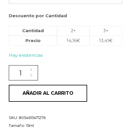
Descuento por Cantidad
Cantidad
2+
3+
Precio
14,16
€
13,41
€
Hay existencias
Sérum bioactivo antiimperfecciones Antiblemish fac
AÑADIR AL CARRITO
SKU:
8054615471276
Tamaño: 15ml