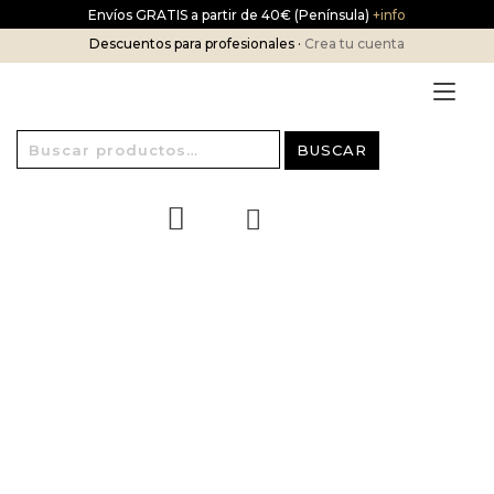
Ir
Envíos GRATIS a partir de 40€ (Península)
+info
al
Descuentos para profesionales ·
Crea tu cuenta
contenido
Alt
nav
Buscar
BUSCAR
por: