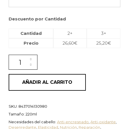
Descuento por Cantidad
Cantidad
2+
3+
Precio
26,60
€
25,20
€
Mascarilla reparadora con Queratina y Ginseng MAS
AÑADIR AL CARRITO
SKU:
8437014130980
Tamaño: 220ml
Necesidades del cabello:
Anti-encrespado
,
Anti-oxidante
,
Desenredante
,
Elasticidad
,
Nutrición
,
Reparación
,