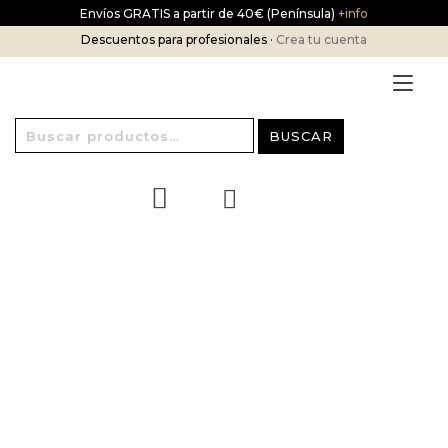
Ir
Envíos GRATIS a partir de 40€ (Península)
+info
al
Descuentos para profesionales ·
Crea tu cuenta
contenido
Alt
nav
Buscar
BUSCAR
por: