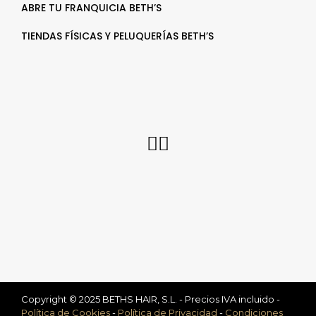
ABRE TU FRANQUICIA BETH’S
TIENDAS FÍSICAS Y PELUQUERÍAS BETH’S
Copyright © 2025 BETHS HAIR, S.L. - Precios IVA incluido -
Política de Cookies
-
Política de Privacidad
-
Condiciones