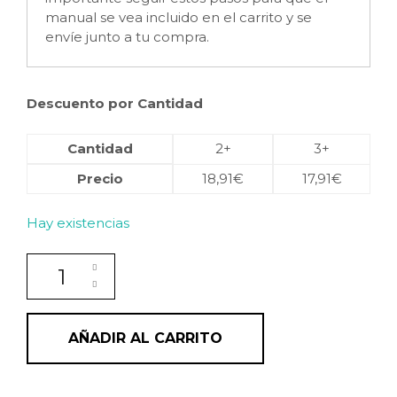
manual se vea incluido en el carrito y se
envíe junto a tu compra.
Descuento por Cantidad
Cantidad
2+
3+
Precio
18,91
€
17,91
€
Hay existencias
Mascarilla Reestructurante para Cabello Rizado y O
AÑADIR AL CARRITO