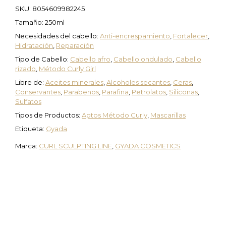
SKU:
8054609982245
Tamaño: 250ml
Necesidades del cabello:
Anti-encrespamiento
,
Fortalecer
,
Hidratación
,
Reparación
Tipo de Cabello:
Cabello afro
,
Cabello ondulado
,
Cabello
rizado
,
Método Curly Girl
Libre de:
Aceites minerales
,
Alcoholes secantes
,
Ceras
,
Conservantes
,
Parabenos
,
Parafina
,
Petrolatos
,
Siliconas
,
Sulfatos
Tipos de Productos:
Aptos Método Curly
,
Mascarillas
Etiqueta:
Gyada
Marca:
CURL SCULPTING LINE
,
GYADA COSMETICS