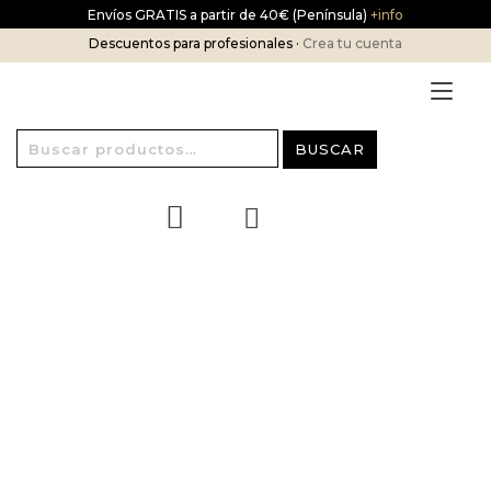
Ir
Envíos GRATIS a partir de 40€ (Península)
+info
al
Descuentos para profesionales ·
Crea tu cuenta
contenido
Alt
nav
Buscar
BUSCAR
por: