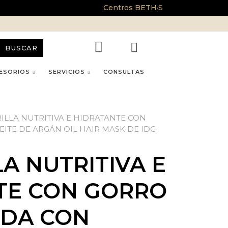
Centros BETH·S
BUSCAR
ESORIOS
SERVICIOS
CONSULTAS
ILLA NUTRITIVA E HIDRATANTE CON
ITE DE ARGÁN OIL HAIR MASK DE IDC
A NUTRITIVA E
TE CON GORRO
IDA CON