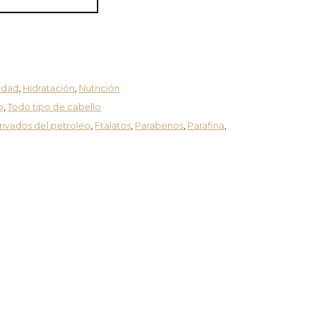
vidad
,
Hidratación
,
Nutrición
o
,
Todo tipo de cabello
ivados del petroleo
,
Ftalatos
,
Parabenos
,
Parafina
,