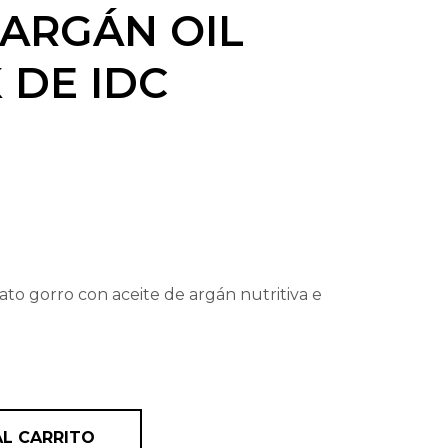
 ARGÁN OIL
 DE IDC
ato gorro con aceite de argán nutritiva e
nte con gorro enriquecida con aceite de Argán oil hair m
AL CARRITO