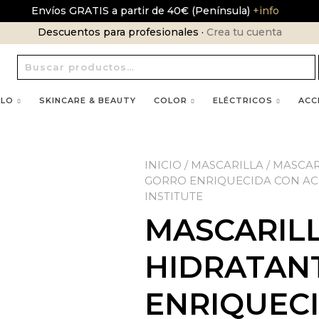
Envíos GRATIS a partir de 40€ (Península)
+info
Descuentos para profesionales ·
Crea tu cuenta
Buscar
por:
LLO
SKINCARE & BEAUTY
COLOR
ELÉCTRICOS
ACC
INICIO
/
MASCARILLA
/ MASCAR
GORRO ENRIQUECIDA CON ACE
INSTITUTE
MASCARILL
HIDRATAN
ENRIQUEC