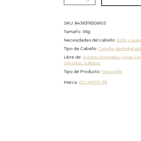
SKU:
8436576506103
Tamaño: 36g
Necesidades del cabello:
Brillo y sua
Tipo de Cabello:
Cabello deshidratad
Libre de:
Aceites minerales
,
Ceras
,
Der
Siliconas
,
Sulfatos
Tipo de Producto:
Mascarilla
Marca:
IDC INSTITUTE