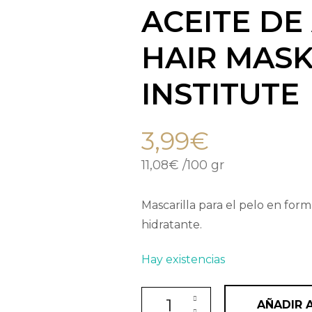
ACEITE DE
HAIR MASK
INSTITUTE
3,99
€
11,08
€
/
100 gr
Mascarilla para el pelo en form
hidratante.
Hay existencias
Mascarilla nutritiva e hidrata
AÑADIR 