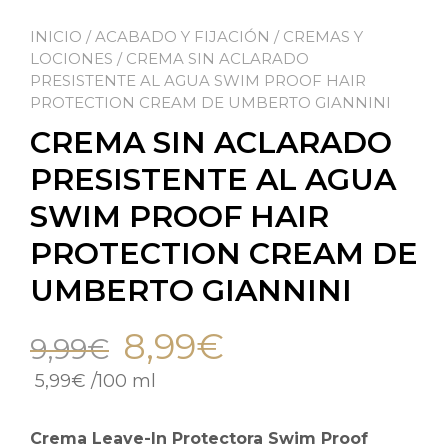
INICIO
/
ACABADO Y FIJACIÓN
/
CREMAS Y
LOCIONES
/ CREMA SIN ACLARADO
PRESISTENTE AL AGUA SWIM PROOF HAIR
PROTECTION CREAM DE UMBERTO GIANNINI
CREMA SIN ACLARADO
PRESISTENTE AL AGUA
SWIM PROOF HAIR
PROTECTION CREAM DE
UMBERTO GIANNINI
8,99
€
9,99
€
5,99
€
/
100 ml
Crema Leave-In Protectora Swim Proof