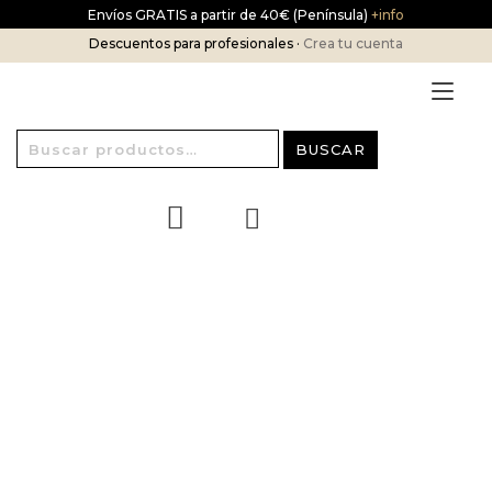
Ir
Envíos GRATIS a partir de 40€ (Península)
+info
al
Descuentos para profesionales ·
Crea tu cuenta
contenido
Alt
nav
Buscar
BUSCAR
por:
¡OFERTA!