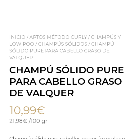
INICIO
/
APTOS MÉTODO CURLY
/
CHAMPÚS Y
LOW POO
/
CHAMPÚS SÓLIDOS
/ CHAMPÚ
SÓLIDO PURE PARA CABELLO GRASO DE
VALQUER
CHAMPÚ SÓLIDO PURE
PARA CABELLO GRASO
DE VALQUER
10,99
€
21,98
€
/
100 gr
Champú sólido para cabellos grasos formulado