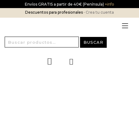
Ir
Envíos GRATIS a partir de 40€ (Península)
+info
al
Descuentos para profesionales ·
Crea tu cuenta
contenido
Alt
nav
Buscar
BUSCAR
por: