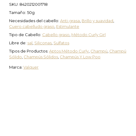
SKU:
8420212001718
Tamaño: 50g
Necesidades del cabello:
Anti-grasa
,
Brillo y suavidad
,
Cuero cabelludo graso
,
Estimulante
Tipo de Cabello:
Cabello graso
,
Método Curly Girl
Libre de:
sal
,
Siliconas
,
Sulfatos
Tipos de Productos:
Aptos Método Curly
,
Champú
,
Champú
Sólido
,
Champús Sólidos
,
Champús Y Low Poo
Marca:
Valquer