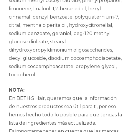
sodium methyl cocoyl taurate, phenylpropanol,
limonene, linalool, 1,2-hexanediol, hexyl
cinnamal, benzyl benzoate, polyquaternium-7,
citral, mentha piperita oil, hydroxycitronellal,
sodium benzoate, geraniol, peg-120 methyl
glucose dioleate, stearyl
dihydroxypropyldimonium oligosaccharides,
decyl glucoside, disodium cocoamphodiacetate,
sodium cocoamphoacetate, propylene glycol,
tocopherol
NOTA:
En BETH·S Hair, queremos que la información
de nuestros productos sea útil para ti, por eso
hemos hecho todo lo posible para que tengas la
lista de ingredientes más actualizada.
Es importante tener en cuenta que las marcas,