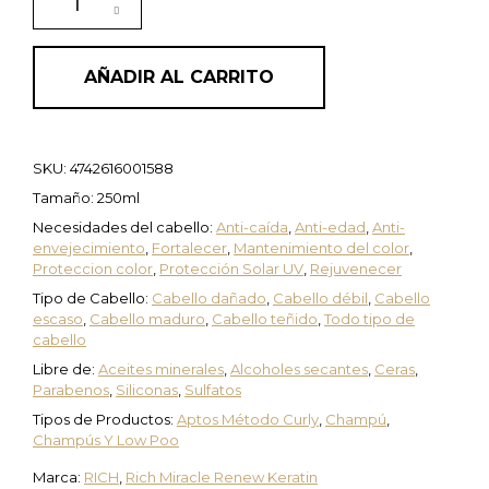
AÑADIR AL CARRITO
SKU:
4742616001588
Tamaño: 250ml
Necesidades del cabello:
Anti-caída
,
Anti-edad
,
Anti-
envejecimiento
,
Fortalecer
,
Mantenimiento del color
,
Proteccion color
,
Protección Solar UV
,
Rejuvenecer
Tipo de Cabello:
Cabello dañado
,
Cabello débil
,
Cabello
escaso
,
Cabello maduro
,
Cabello teñido
,
Todo tipo de
cabello
Libre de:
Aceites minerales
,
Alcoholes secantes
,
Ceras
,
Parabenos
,
Siliconas
,
Sulfatos
Tipos de Productos:
Aptos Método Curly
,
Champú
,
Champús Y Low Poo
Marca:
RICH
,
Rich Miracle Renew Keratin