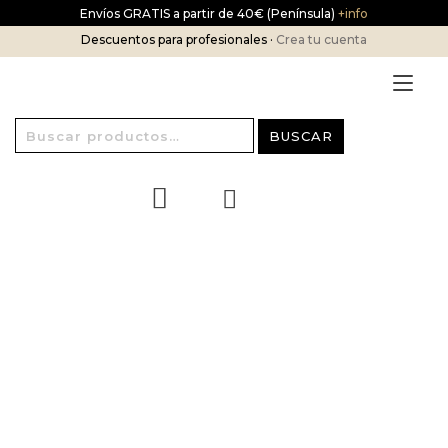
Ir
Envíos GRATIS a partir de 40€ (Península)
+info
al
Descuentos para profesionales ·
Crea tu cuenta
contenido
Alt
nav
Buscar
BUSCAR
por: