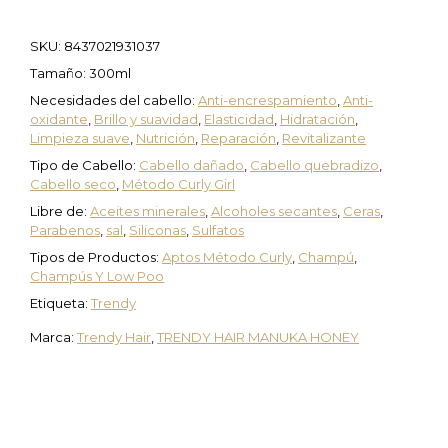
SKU:
8437021931037
Tamaño: 300ml
Necesidades del cabello:
Anti-encrespamiento
,
Anti-
oxidante
,
Brillo y suavidad
,
Elasticidad
,
Hidratación
,
Limpieza suave
,
Nutrición
,
Reparación
,
Revitalizante
Tipo de Cabello:
Cabello dañado
,
Cabello quebradizo
,
Cabello seco
,
Método Curly Girl
Libre de:
Aceites minerales
,
Alcoholes secantes
,
Ceras
,
Parabenos
,
sal
,
Siliconas
,
Sulfatos
Tipos de Productos:
Aptos Método Curly
,
Champú
,
Champús Y Low Poo
Etiqueta:
Trendy
Marca:
Trendy Hair
,
TRENDY HAIR MANUKA HONEY