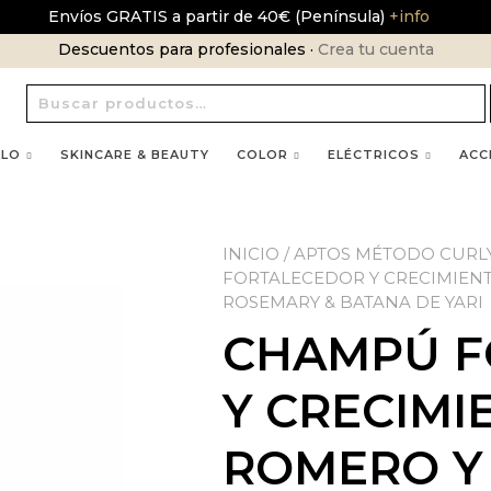
Envíos GRATIS a partir de 40€ (Península)
+info
Descuentos para profesionales ·
Crea tu cuenta
Buscar
por:
LLO
SKINCARE & BEAUTY
COLOR
ELÉCTRICOS
ACC
INICIO
/
APTOS MÉTODO CURL
FORTALECEDOR Y CRECIMIENT
ROSEMARY & BATANA DE YARI
CHAMPÚ F
Y CRECIMI
ROMERO Y 