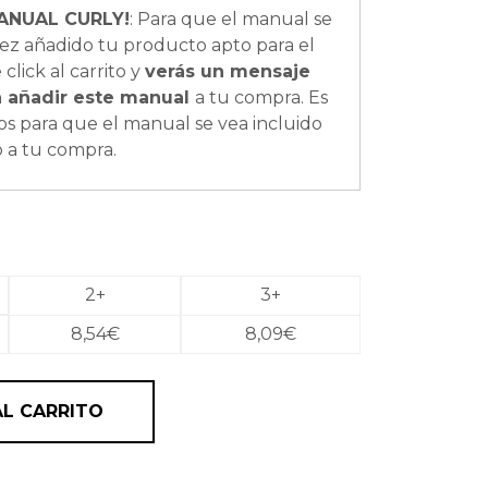
ANUAL CURLY!
: Para que el manual se
ez añadido tu producto apto para el
click al carrito y
verás un mensaje
a añadir este manual
a tu compra. Es
os para que el manual se vea incluido
o a tu compra.
2+
3+
8,54
€
8,09
€
ento con romero y aceite de batana Rosemary & Batana 
AL CARRITO