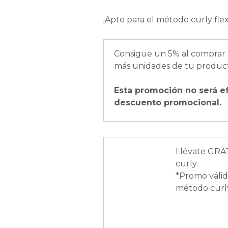
¡Apto para el método curly flex
Consigue un 5% al comprar 
más unidades de tu product
Esta promoción no será e
descuento promocional.
Llévate GRAT
curly.
*Promo válid
método curl