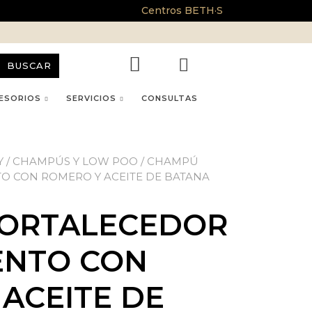
Centros BETH·S
BUSCAR
ESORIOS
SERVICIOS
CONSULTAS
Y
/
CHAMPÚS Y LOW POO
/ CHAMPÚ
O CON ROMERO Y ACEITE DE BATANA
ORTALECEDOR
ENTO CON
ACEITE DE