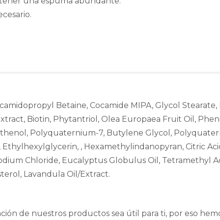
obtener una espuma abundante.
cesario.
amidopropyl Betaine, Cocamide MIPA, Glycol Stearate, Ros
xtract, Biotin, Phytantriol, Olea Europaea Fruit Oil, Ph
nthenol, Polyquaternium-7, Butylene Glycol, Polyquate
A, Ethylhexylglycerin, , Hexamethylindanopyran, Citric A
Sodium Chloride, Eucalyptus Globulus Oil, Tetramethyl 
terol, Lavandula Oil/Extract.
ión de nuestros productos sea útil para ti, por eso hem