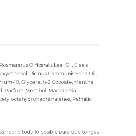
marinus Officinalis Leaf Oil, Elaeis
enoxyethanol, Ricinus Communis Seed Oil,
rnium-10, Glycereth-2 Cocoate, Mentha
cid, Parfum, Menthol, Macadamia
Acetyloctahydronaphthalenes, Palmitic
os hecho todo lo posible para que tengas