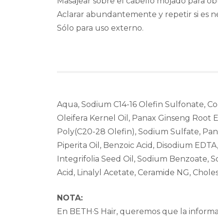
Masajear sobre el cabello mojado para 
Aclarar abundantemente y repetir si es ne
Sólo para uso externo.
Aqua, Sodium C14-16 Olefin Sulfonate, Coc
Oleifera Kernel Oil, Panax Ginseng Root E
Poly(C20-28 Olefin), Sodium Sulfate, Pa
Piperita Oil, Benzoic Acid, Disodium EDT
Integrifolia Seed Oil, Sodium Benzoate, 
Acid, Linalyl Acetate, Ceramide NG, Choles
NOTA:
En BETH·S Hair, queremos que la informac