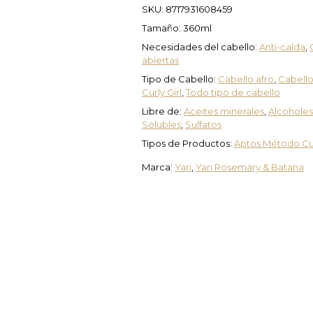
SKU:
8717931608459
Tamaño: 360ml
Necesidades del cabello:
Anti-caída
,
abiertas
Tipo de Cabello:
Cabello afro
,
Cabello
Curly Girl
,
Todo tipo de cabello
Libre de:
Aceites minerales
,
Alcoholes
Solubles
,
Sulfatos
Tipos de Productos:
Aptos Método Cu
Marca:
Yari
,
Yari Rosemary & Batana