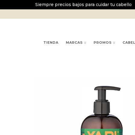
Ir
Siempre precios bajos para cuidar tu cabello
al
contenido
TIENDA
MARCAS
PROMOS
CABE