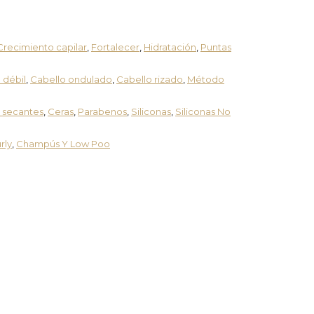
Crecimiento capilar
,
Fortalecer
,
Hidratación
,
Puntas
 débil
,
Cabello ondulado
,
Cabello rizado
,
Método
 secantes
,
Ceras
,
Parabenos
,
Siliconas
,
Siliconas No
rly
,
Champús Y Low Poo