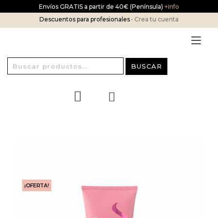
Ir
Envíos GRATIS a partir de 40€ (Península)
+info
al
Descuentos para profesionales ·
Crea tu cuenta
contenido
Alt
nav
Buscar
BUSCAR
por:
¡OFERTA!