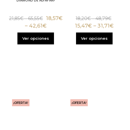
DIAMOND DE ALFAPARF
18,57
€
21,85
€
–
65,55
€
18,20
€
–
48,79
€
–
42,61
€
15,47
€
–
31,71
€
Ver opciones
Ver opciones
¡OFERTA!
¡OFERTA!