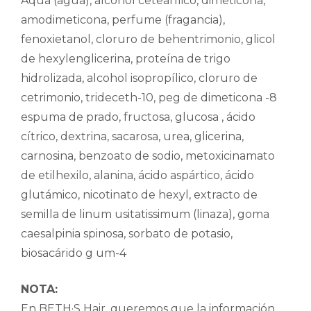
Aqua (agua), alcohol cetearílico, dimeticona,
amodimeticona, perfume (fragancia),
fenoxietanol, cloruro de behentrimonio, glicol
de hexylenglicerina, proteína de trigo
hidrolizada, alcohol isopropílico, cloruro de
cetrimonio, trideceth-10, peg de dimeticona -8
espuma de prado, fructosa, glucosa , ácido
cítrico, dextrina, sacarosa, urea, glicerina,
carnosina, benzoato de sodio, metoxicinamato
de etilhexilo, alanina, ácido aspártico, ácido
glutámico, nicotinato de hexyl, extracto de
semilla de linum usitatissimum (linaza), goma
caesalpinia spinosa, sorbato de potasio,
biosacárido g um-4
NOTA:
En BETH·S Hair, queremos que la información