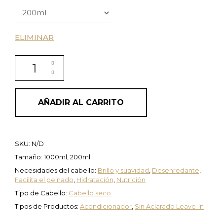
ELIMINAR
Acondicionador nutritivo sin enjuague Nutritive Lea
AÑADIR AL CARRITO
SKU:
N/D
Tamaño: 1000ml, 200ml
Necesidades del cabello:
Brillo y suavidad
,
Desenredante
,
Facilita el peinado
,
Hidratación
,
Nutrición
Tipo de Cabello:
Cabello seco
Tipos de Productos:
Acondicionador
,
Sin Aclarado Leave-In