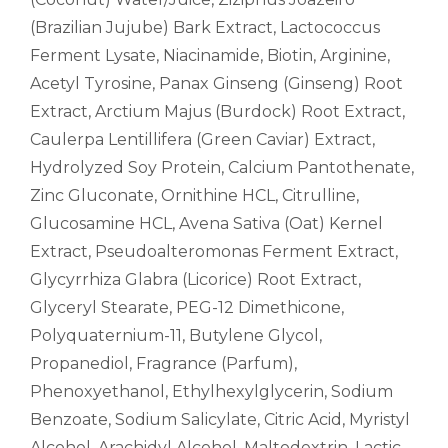
(Brazilian Jujube) Bark Extract, Lactococcus
Ferment Lysate, Niacinamide, Biotin, Arginine,
Acetyl Tyrosine, Panax Ginseng (Ginseng) Root
Extract, Arctium Majus (Burdock) Root Extract,
Caulerpa Lentillifera (Green Caviar) Extract,
Hydrolyzed Soy Protein, Calcium Pantothenate,
Zinc Gluconate, Ornithine HCL, Citrulline,
Glucosamine HCL, Avena Sativa (Oat) Kernel
Extract, Pseudoalteromonas Ferment Extract,
Glycyrrhiza Glabra (Licorice) Root Extract,
Glyceryl Stearate, PEG-12 Dimethicone,
Polyquaternium-11, Butylene Glycol,
Propanediol, Fragrance (Parfum),
Phenoxyethanol, Ethylhexylglycerin, Sodium
Benzoate, Sodium Salicylate, Citric Acid, Myristyl
Alcohol, Arachidyl Alcohol, Maltodextrin, Lactic