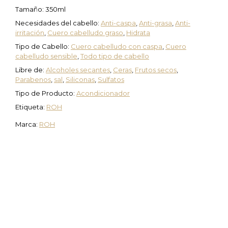
Tamaño: 350ml
Necesidades del cabello:
Anti-caspa
,
Anti-grasa
,
Anti-
irritación
,
Cuero cabelludo graso
,
Hidrata
Tipo de Cabello:
Cuero cabelludo con caspa
,
Cuero
cabelludo sensible
,
Todo tipo de cabello
Libre de:
Alcoholes secantes
,
Ceras
,
Frutos secos
,
Parabenos
,
sal
,
Siliconas
,
Sulfatos
Tipo de Producto:
Acondicionador
Etiqueta:
ROH
Marca:
ROH