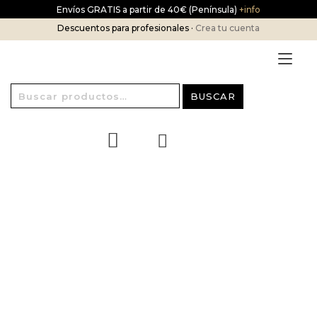
Ir
Envíos GRATIS a partir de 40€ (Península)
+info
al
Descuentos para profesionales ·
Crea tu cuenta
contenido
Alt
nav
Buscar
BUSCAR
por: