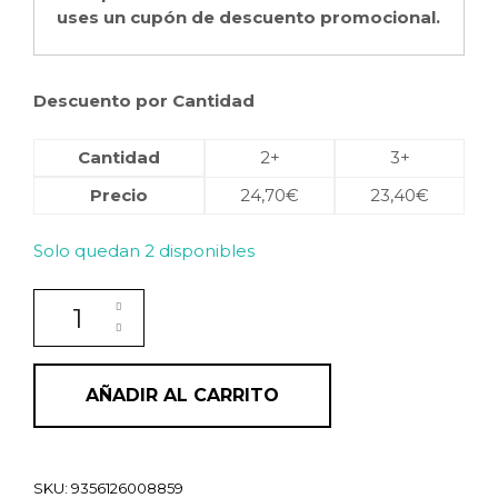
uses un cupón de descuento promocional.
Descuento por Cantidad
Cantidad
2+
3+
Precio
24,70
€
23,40
€
Solo quedan 2 disponibles
Acondicionador calmante y purificante para cuero cab
AÑADIR AL CARRITO
SKU:
9356126008859