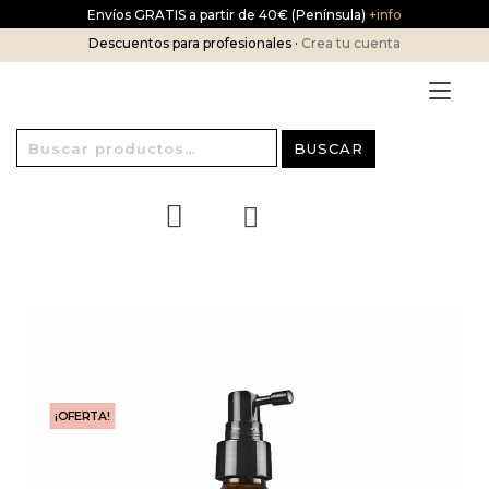
Ir
Envíos GRATIS a partir de 40€ (Península)
+info
al
Descuentos para profesionales ·
Crea tu cuenta
contenido
Alt
nav
Buscar
BUSCAR
por:
¡OFERTA!