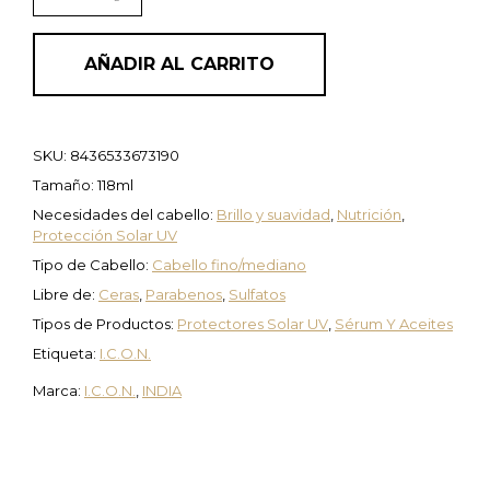
AÑADIR AL CARRITO
SKU:
8436533673190
Tamaño: 118ml
Necesidades del cabello:
Brillo y suavidad
,
Nutrición
,
Protección Solar UV
Tipo de Cabello:
Cabello fino/mediano
Libre de:
Ceras
,
Parabenos
,
Sulfatos
Tipos de Productos:
Protectores Solar UV
,
Sérum Y Aceites
Etiqueta:
I.C.O.N.
Marca:
I.C.O.N.
,
INDIA