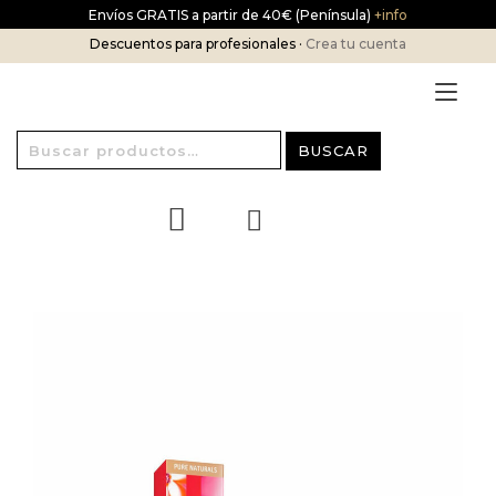
Ir
Envíos GRATIS a partir de 40€ (Península)
+info
al
Descuentos para profesionales ·
Crea tu cuenta
contenido
Alt
nav
Buscar
BUSCAR
por: