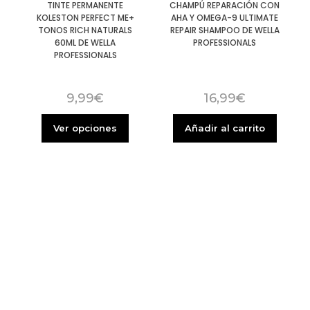
TINTE PERMANENTE
CHAMPÚ REPARACIÓN CON
KOLESTON PERFECT ME+
AHA Y OMEGA-9 ULTIMATE
TONOS RICH NATURALS
REPAIR SHAMPOO DE WELLA
60ML DE WELLA
PROFESSIONALS
PROFESSIONALS
9,99
€
16,99
€
Ver opciones
Añadir al carrito