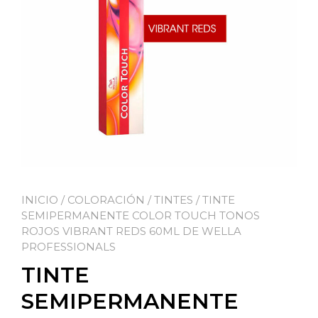
INICIO
/
COLORACIÓN
/
TINTES
/ TINTE
SEMIPERMANENTE COLOR TOUCH TONOS
ROJOS VIBRANT REDS 60ML DE WELLA
PROFESSIONALS
TINTE
SEMIPERMANENTE