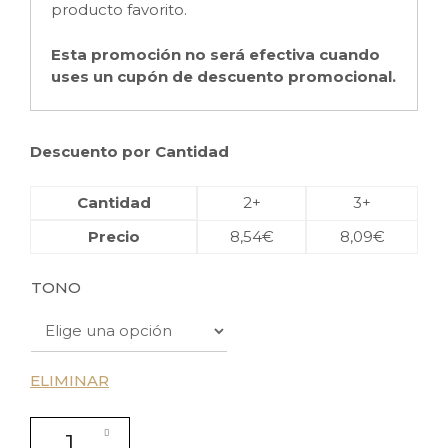
producto favorito.
Esta promoción no será efectiva cuando
uses un cupón de descuento promocional.
Descuento por Cantidad
Cantidad
2+
3+
Precio
8,54
€
8,09
€
TONO
ELIMINAR
Tinte semipermanente COLOR TOUCH tonos rojos VIBR