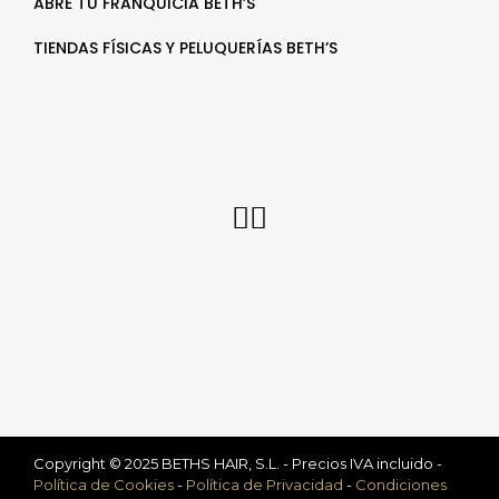
ABRE TU FRANQUICIA BETH’S
TIENDAS FÍSICAS Y PELUQUERÍAS BETH’S
Copyright © 2025 BETHS HAIR, S.L. - Precios IVA incluido -
Política de Cookies
-
Política de Privacidad
-
Condiciones