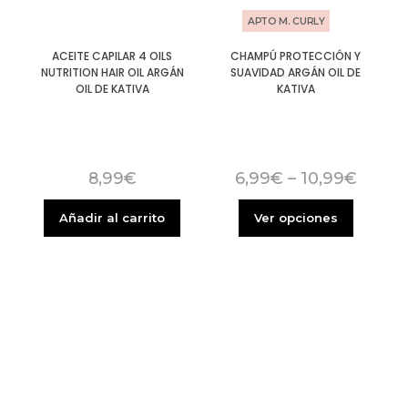
APTO M. CURLY
ACEITE CAPILAR 4 OILS
CHAMPÚ PROTECCIÓN Y
NUTRITION HAIR OIL ARGÁN
SUAVIDAD ARGÁN OIL DE
OIL DE KATIVA
KATIVA
8,99
€
6,99
€
–
10,99
€
Añadir al carrito
Ver opciones