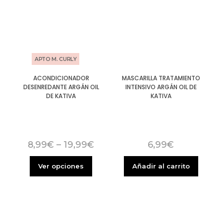
APTO M. CURLY
ACONDICIONADOR
MASCARILLA TRATAMIENTO
DESENREDANTE ARGÁN OIL
INTENSIVO ARGÁN OIL DE
DE KATIVA
KATIVA
8,99
€
–
19,99
€
6,99
€
Ver opciones
Añadir al carrito