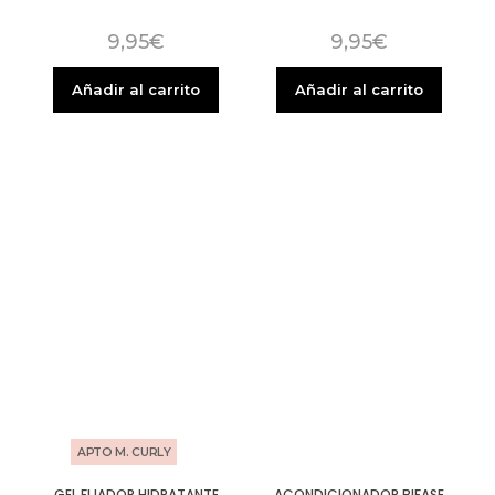
9,95
€
9,95
€
Añadir al carrito
Añadir al carrito
APTO M. CURLY
GEL FIJADOR HIDRATANTE
ACONDICIONADOR BIFASE