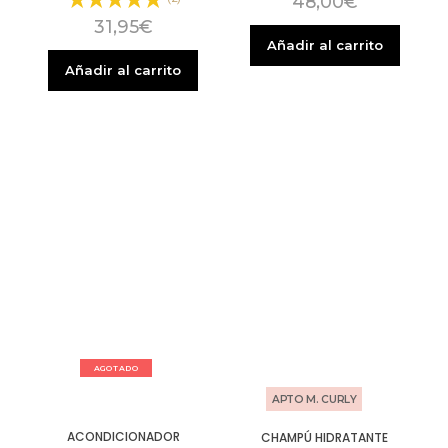
48,00
€
31,95
€
Añadir al carrito
Añadir al carrito
AGOTADO
APTO M. CURLY
ACONDICIONADOR
CHAMPÚ HIDRATANTE