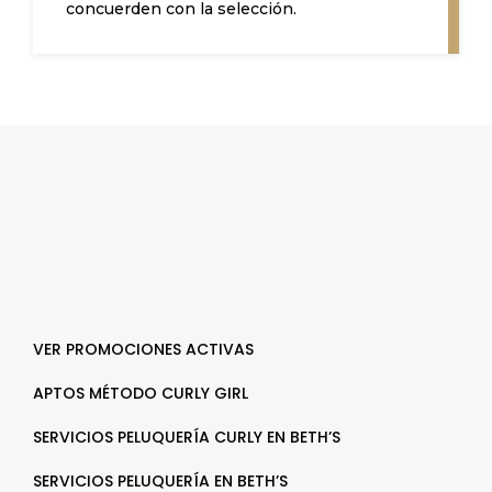
concuerden con la selección.
VER PROMOCIONES ACTIVAS
APTOS MÉTODO CURLY GIRL
SERVICIOS PELUQUERÍA CURLY EN BETH’S
SERVICIOS PELUQUERÍA EN BETH’S