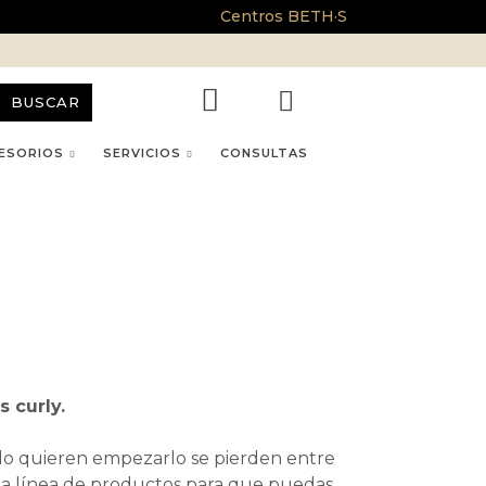
Centros BETH·S
BUSCAR
ESORIOS
SERVICIOS
CONSULTAS
 curly.
o quieren empezarlo se pierden entre
ta línea de productos para que puedas