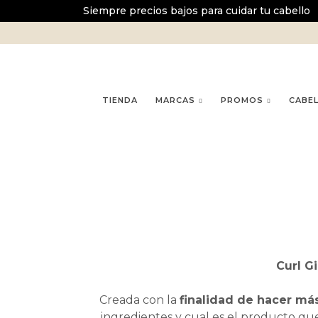
Ir
Siempre precios bajos para cuidar tu cabello
al
contenido
TIENDA
MARCAS
PROMOS
CABE
Curl Gi
Creada con la
finalidad de hacer más
ingredientes y cual es el producto q