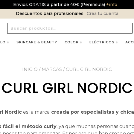
Envíos GRATIS a partir de 40€ (Península)
+info
Descuentos para profesionales ·
Crea tu cuenta
Buscar
por:
LLO
SKINCARE & BEAUTY
COLOR
ELÉCTRICOS
ACC
INICIO
/ MARCAS / CURL GIRL NORDIC
CURL GIRL NORDIC
rl Nordic
es la marca
creada por especialistas y chicas
 fácil el método curly
, ya que muchas personas cuand
ue necesitan para empezar. Es por eso que han creado es