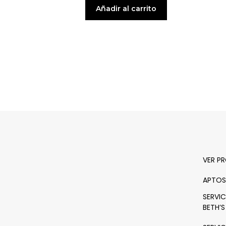
Añadir al carrito
VER P
APTOS
SERVIC
BETH’S