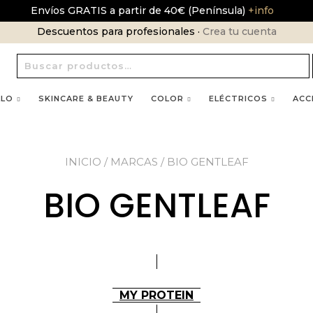
Envíos GRATIS a partir de 40€ (Península)
+info
Descuentos para profesionales ·
Crea tu cuenta
Buscar
por:
LLO
SKINCARE & BEAUTY
COLOR
ELÉCTRICOS
ACC
INICIO
/ MARCAS / BIO GENTLEAF
BIO GENTLEAF
MY PROTEIN