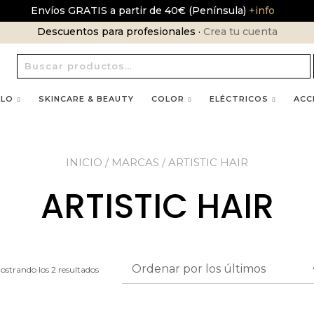
Envíos GRATIS a partir de 40€ (Península)
+info
Descuentos para profesionales ·
Crea tu cuenta
Buscar
por:
LLO
SKINCARE & BEAUTY
COLOR
ELÉCTRICOS
ACC
INICIO
/ MARCAS / ARTISTIC HAIR
ARTISTIC HAIR
ostrando los 2 resultados