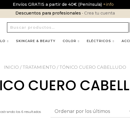
Envíos GRATIS a partir de 40€ (Península)
+info
Descuentos para profesionales ·
Crea tu cuenta
Buscar
por:
LLO
SKINCARE & BEAUTY
COLOR
ELÉCTRICOS
ACC
INICIO
/
TRATAMIENTO
/ TÓNICO CUERO CABELLUDO
ICO CUERO CABEL
ostrando los 6 resultados