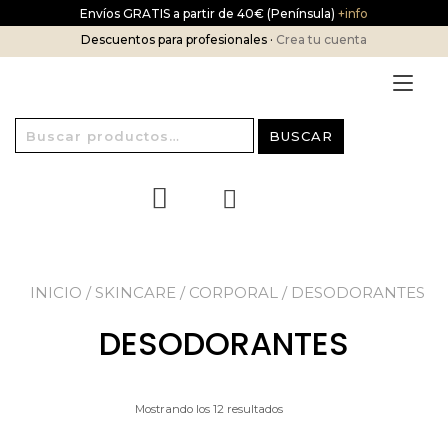
Ir
Envíos GRATIS a partir de 40€ (Península)
+info
al
Descuentos para profesionales ·
Crea tu cuenta
contenido
Alt
nav
Buscar
BUSCAR
por:
INICIO
/
SKINCARE
/
CORPORAL
/ DESODORANTES
DESODORANTES
Mostrando los 12 resultados