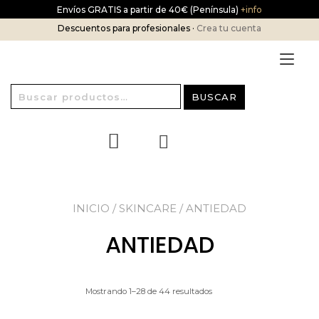
Ir
Envíos GRATIS a partir de 40€ (Península)
+info
al
Descuentos para profesionales ·
Crea tu cuenta
contenido
Alt
nav
Buscar
BUSCAR
por:
INICIO
/
SKINCARE
/ ANTIEDAD
ANTIEDAD
Mostrando 1–28 de 44 resultados