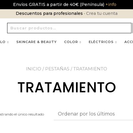
Envíos GRATIS a partir de 40€ (Península)
+info
Descuentos para profesionales ·
Crea tu cuenta
Buscar
por:
LLO
SKINCARE & BEAUTY
COLOR
ELÉCTRICOS
ACC
INICIO
/
PESTAÑAS
/ TRATAMIENTO
TRATAMIENTO
strando el único resultado