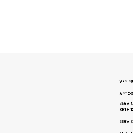
VER P
APTOS
SERVI
BETH’S
SERVI